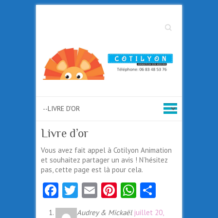
Search
Livre d’or
Vous avez fait appel à Cotilyon Animation
et souhaitez partager un avis ! N’hésitez
pas, cette page est là pour cela.
Fa
T
E
Pi
W
Pa
ce
w
m
nt
ha
rt
Audrey & Mickaël
juillet 20,