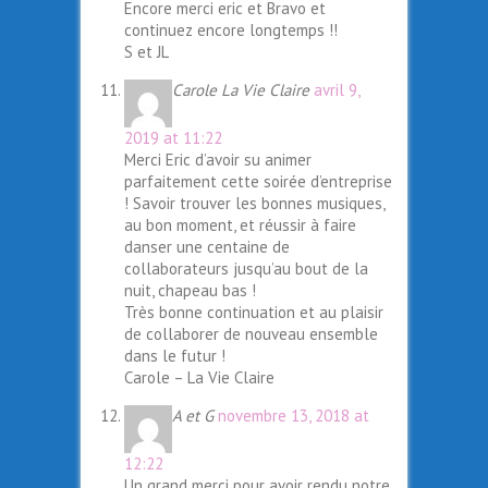
Encore merci eric et Bravo et
continuez encore longtemps !!
S et JL
Carole La Vie Claire
avril 9,
2019 at 11:22
Merci Eric d’avoir su animer
parfaitement cette soirée d’entreprise
! Savoir trouver les bonnes musiques,
au bon moment, et réussir à faire
danser une centaine de
collaborateurs jusqu’au bout de la
nuit, chapeau bas !
Très bonne continuation et au plaisir
de collaborer de nouveau ensemble
dans le futur !
Carole – La Vie Claire
A et G
novembre 13, 2018 at
12:22
Un grand merci pour avoir rendu notre