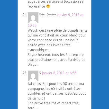
appel à tes services si l’occasion se
représente
Eric Gratier
janvier 9, 2018 at
10:35
Waouh c’est une pluie de compliments
qui me vont droit au cœur. Merci pour
votre confiance c’était une belle
soirée avec des invités très
sympathiques.
Soyez heureux tous les 3 et encore
plus prochainement avec l’arrivée de
Diego…
D
janvier 8, 2018 at 6:53
J’ai choisi Eric pour les 30 ans de ma
compagne, les 65 invités ont étés
comblés et ont dansés jusqu’au bout
de la nuit !
Eric arrive très tôt et repart très
tard….