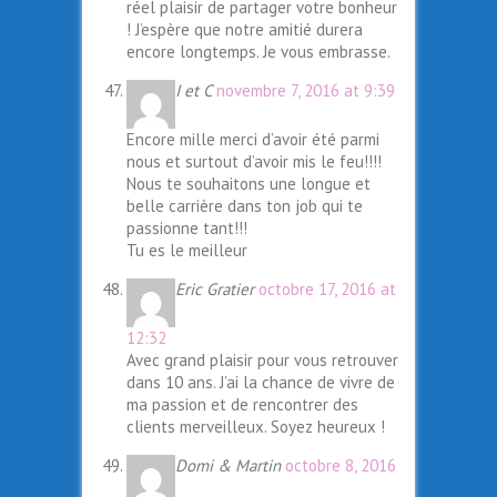
réel plaisir de partager votre bonheur
! J’espère que notre amitié durera
encore longtemps. Je vous embrasse.
I et C
novembre 7, 2016 at 9:39
Encore mille merci d’avoir été parmi
nous et surtout d’avoir mis le feu!!!!
Nous te souhaitons une longue et
belle carrière dans ton job qui te
passionne tant!!!
Tu es le meilleur
Eric Gratier
octobre 17, 2016 at
12:32
Avec grand plaisir pour vous retrouver
dans 10 ans. J’ai la chance de vivre de
ma passion et de rencontrer des
clients merveilleux. Soyez heureux !
Domi & Martin
octobre 8, 2016