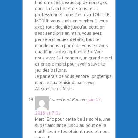
Eric, on a fait beaucoup de mariages
dans la famille et de tous les DJ
professionnels que l’on a vu TOUT LE
MONDE vous a mis en number 1 vous
avez tout dechiré jusqu’au bout, on
s’est senti pris en main, vous avez
pensé a chaques details, tout le
monde nous a parlé de vous en vous
qualifiant « d’exceptionnel! ». Vous
nous avez fait honneur, un grand merci
et encore merci pour avoir sauvé le
jeu des ballons.
Je parlerais de vous encore longtemps,
merci et au plaisir de se revoir.
Alexandre et Anaïs
Anne-Ce et Romain
juin 12,
2018 at 7:01
Merci Eric pour cette belle soirée, une
super ambiance jusqu au bout de la
nuit!! Les invités étaient ravis et nous
aussi !!!