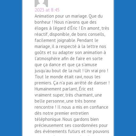
b
itt
ai
er
ts
ag
o
er
l
es
A
er
2023 at 8:45
Animation pour un mariage. Que du
o
t
p
bonheur ! Nous n’avons que des
k
p
éloges à l’égard d’Éric ! En amont, très
réactif, disponible, de bons conseils,
facilement joignable. Pendant le
mariage, il a respecté à la lettre nos
goûts et su adapter son animation à
l’atmosphère afin de faire en sorte
que ça dance et que ça s’amuse
jusqu’au bout de la nuit ! Un vrai pro !
Tout le monde était ravi, nous les
premiers. Ça n’a pas arrêté de danser !
Humainement parlant, Éric est
vraiment super, très charmant, une
belle personne, une très bonne
rencontre ! Il nous a mis en confiance
dès notre premier entretien
téléphonique. Nous gardons bien
précieusement ses coordonnées pour
des évènements futurs et ne pouvons