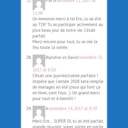
P et A
décembre 11, 2017 at
11:09
Un immense merci à toi Eric, tu as été
au TOP. Tu as participer activement au
plus beau jour de notre vie. C’était
parfait.
Merci encore pour tout, tu as mis le
feu toute la soirée.
Blandine et David
novembre 21,
2017 at 8:30
C’était une journée/soirée parfaite !
J’espère que l’année 2018 sera remplie
de mariages en été (ceux qui font ça
en hiver, sont fous…). Un grand merci
pour tout et à bientôt !
A
novembre 14, 2017 at 8:19
Merci Eric… SUPER DJ, tu as été parfait,
grande réussite, super soirée en partie