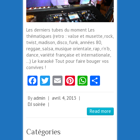
Les derniers tubes du moment Les
thématiques (retro : valse et musette, rock,
twist, madison, disco, funk, années 80,
reggae, salsa, musique orientale, rap, r’n’b,
dance, variété française et internationale,
…) Le karaoké Tout pour faire bouger vos
convives !
Fa
T
E
Pi
W
Pa
ce
w
m
nt
ha
rt
b
itt
ai
er
ts
ag
By
admin
|
avril 4, 2013
|
DJ soirée
|
o
er
l
es
A
er
Read more
o
t
p
k
p
Catégories