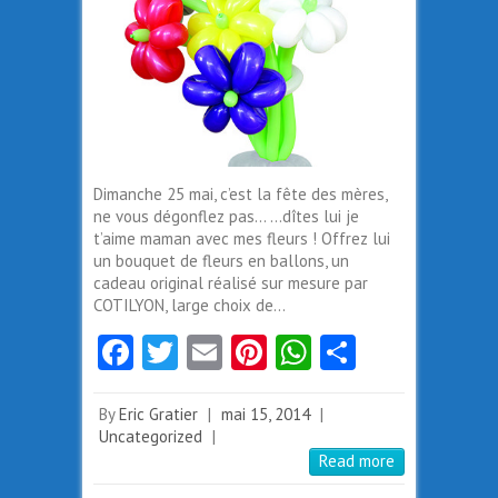
Dimanche 25 mai, c’est la fête des mères,
ne vous dégonflez pas… …dîtes lui je
t’aime maman avec mes fleurs ! Offrez lui
un bouquet de fleurs en ballons, un
cadeau original réalisé sur mesure par
COTILYON, large choix de…
Fa
T
E
Pi
W
Pa
ce
w
m
nt
ha
rt
b
itt
ai
er
ts
ag
By
Eric Gratier
|
mai 15, 2014
|
Uncategorized
|
o
er
l
es
A
er
Read more
o
t
p