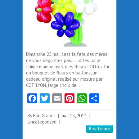
Dimanche 25 mai, c’est la fête des mères,
ne vous dégonflez pas… …dîtes lui je
t’aime maman avec mes fleurs ! Offrez lui
un bouquet de fleurs en ballons, un
cadeau original réalisé sur mesure par
COTILYON, large choix de…
Fa
T
E
Pi
W
Pa
ce
w
m
nt
ha
rt
b
itt
ai
er
ts
ag
By
Eric Gratier
|
mai 15, 2014
|
Uncategorized
|
o
er
l
es
A
er
Read more
o
t
p