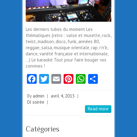
Les derniers tubes du moment Les
thématiques (retro : valse et musette, rock,
twist, madison, disco, funk, années 80,
reggae, salsa, musique orientale, rap, r’n’b,
dance, variété française et internationale,
…) Le karaoké Tout pour faire bouger vos
convives !
Fa
T
E
Pi
W
Pa
ce
w
m
nt
ha
rt
b
itt
ai
er
ts
ag
By
admin
|
avril 4, 2013
|
DJ soirée
|
o
er
l
es
A
er
Read more
o
t
p
k
p
Catégories