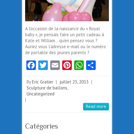
A l’occasion de la naissance du « Royal
baby », je pensais faire un petit cadeau à
Kate et William… qu’en pensez vous ?
Auriez vous l’adresse e-mail ou le numéro
de portable des jeunes parents ?
Fa
T
E
Pi
W
Pa
ce
w
m
nt
ha
rt
b
itt
ai
er
ts
ag
By
Eric Gratier
|
juillet 23, 2013
|
Sculpture de ballons
,
o
er
l
es
A
er
Uncategorized
|
o
t
p
Read more
k
p
Catégories