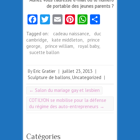
de portable des jeunes parents ?
Fa
T
E
Pi
W
Pa
ce
w
m
nt
ha
rt
Tagged on:
cadeau naissance
,
duc
b
itt
ai
er
ts
ag
cambridge
,
kate middleton
,
prince
o
er
l
es
A
er
george
,
prince william
,
royal baby
,
sucette ballon
o
t
p
k
p
By
Eric Gratier
|
juillet 23, 2013
|
Sculpture de ballons
,
Uncategorized
|
←
Salon du mariage gay et lesbien
COTILYON se mobilise pour la défense
du régime des auto-entrepreneurs
→
Catégories